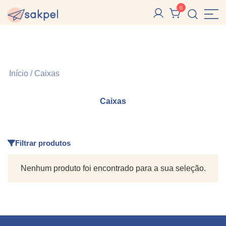
Pular
0
para
Sakpel
Sacolas, Sacos e Caixas de Papel e Reutilizáveis
conteúdo
Início
/ Caixas
Caixas
Filtrar produtos
Nenhum produto foi encontrado para a sua seleção.