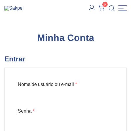
Pular
0
para
Sakpel
Sacolas, Sacos e Caixas de Papel e Reutilizáveis
conteúdo
Minha Conta
Entrar
Obrigatório
Nome de usuário ou e-mail
*
Obrigatório
Senha
*