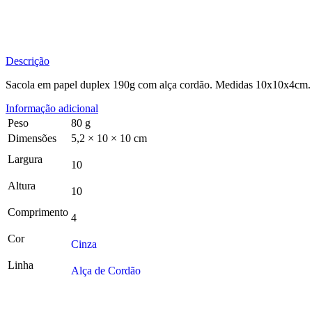
Descrição
Sacola em papel duplex 190g com alça cordão. Medidas 10x10x4cm.
Informação adicional
Peso
80 g
Dimensões
5,2 × 10 × 10 cm
Largura
10
Altura
10
Comprimento
4
Cor
Cinza
Linha
Alça de Cordão