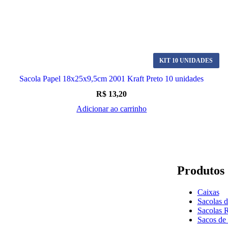
KIT 10 UNIDADES
Sacola Papel 18x25x9,5cm 2001 Kraft Preto 10 unidades
R$
13,20
Adicionar ao carrinho
Loja Física:
Produtos
Rua do Carmo, 142
Centro - São Paulo -
SP
Caixas
Sacolas d
atendimento@sakpel.
Sacolas R
com.br
Sacos de
11 3106-1161