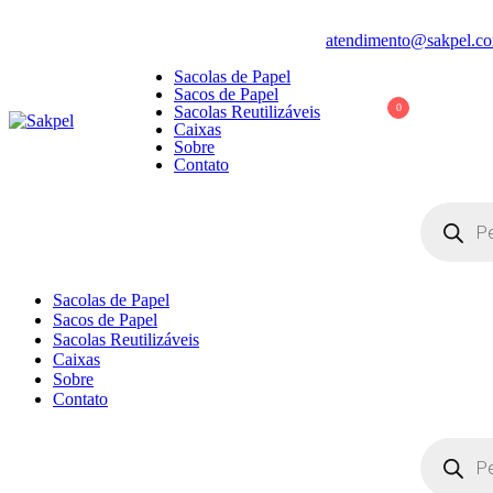
Pular
atendimento@sakpel.co
para
Sacolas de Papel
conteúdo
Sacos de Papel
0
Sacolas Reutilizáveis
Caixas
Sobre
Sakpel
Sacolas, Sacos e Caixas de Papel e Reutilizáveis
Contato
Pesquisar
produtos
Sacolas de Papel
Sacos de Papel
Sacolas Reutilizáveis
Caixas
Sobre
Contato
Pesquisar
produtos