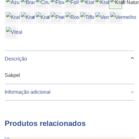
Kraft
Natural
10
unidades
quantidade
Descrição
Sakpel
Informação adicional
Peso
260 g
Produtos relacionados
Largura
18