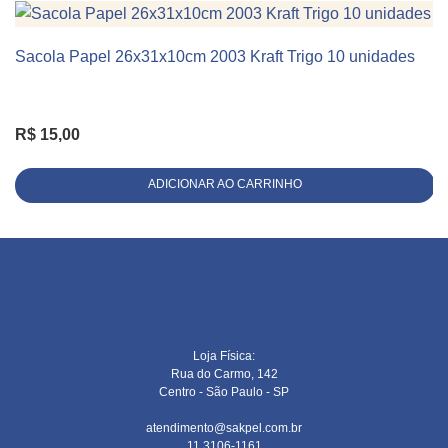
Sacola Papel 26x31x10cm 2003 Kraft Trigo 10 unidades
KIT 10 UNIDADES
R$
15,00
ADICIONAR AO CARRINHO
Loja Física:
Rua do Carmo, 142
Centro - São Paulo - SP
atendimento@sakpel.com.br
11 3106-1161