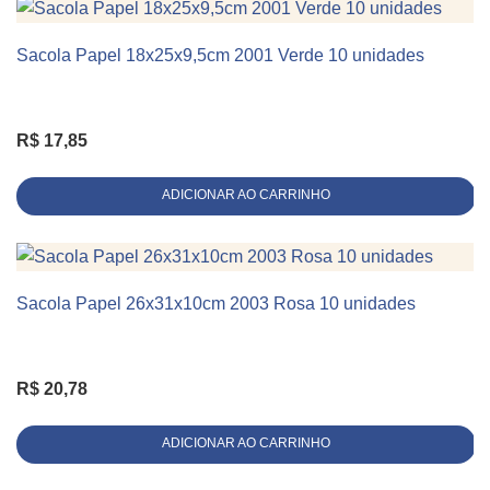
Altura
25
Sacola Papel 18x25x9,5cm 2001 Verde 10 unidades
KIT 10 UNIDADES
Comprimento
9.5
Cor
Kraft Natural
R$
17,85
Linha
Alça Papel Torcido
,
Delivery
ADICIONAR AO CARRINHO
Sacola Papel 26x31x10cm 2003 Rosa 10 unidades
KIT 10 UNIDADES
R$
20,78
ADICIONAR AO CARRINHO