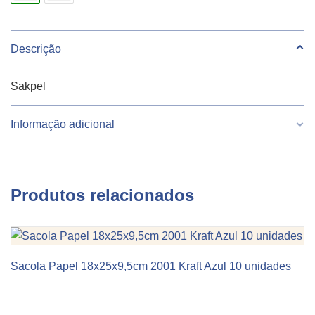
10
unidades
quantidade
Descrição
Sakpel
Informação adicional
Peso
912 g
Produtos relacionados
Largura
29.5
Altura
29
Sacola Papel 18x25x9,5cm 2001 Kraft Azul 10 unidades
KIT 10 UNIDADES
Comprimento
15
Cor
Branco