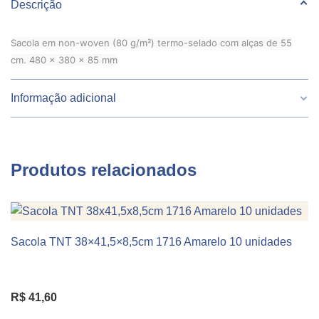
Descrição
Sacola em non-woven (80 g/m²) termo-selado com alças de 55
cm. 480 x 380 x 85 mm
Informação adicional
Peso
537 g
Produtos relacionados
Largura
48
Altura
38
Sacola TNT 38×41,5×8,5cm 1716 Amarelo 10 unidades
KIT 10 UNIDADES
Comprimento
85
Cor
Vermelho
R$
41,60
Linha
TNT