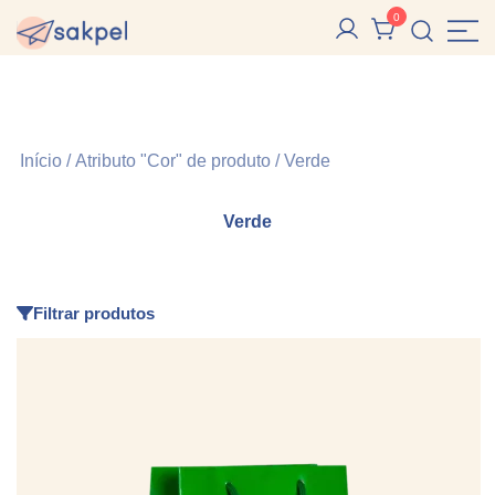
Pular
0
para
Sakpel
Sacolas, Sacos e Caixas de Papel e Reutilizáveis
conteúdo
Início
/ Atributo "Cor" de produto / Verde
Verde
Filtrar produtos