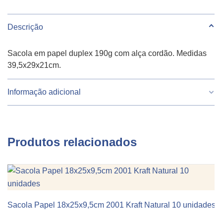
Descrição
Sacola em papel duplex 190g com alça cordão. Medidas
39,5x29x21cm.
Informação adicional
Peso
670 g
Produtos relacionados
Largura
39.5
Altura
29
Comprimento
12
Sacola Papel 18x25x9,5cm 2001 Kraft Natural 10 unidades
KIT 10 UNIDADES
Cor
Verde