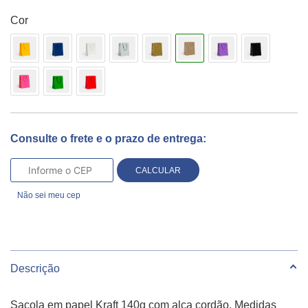
15x19x8cm
Cor
1059
Kraft
Natural
10
unidades
quantidade
Consulte o frete e o prazo de entrega:
CALCULAR
Não sei meu cep
Descrição
Sacola em papel Kraft 140g com alça cordão. Medidas