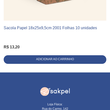
Sacola Papel 18x25x9,5cm 2001 Folhas 10 unidades
KIT 10 UNIDADES
R$
13,20
ADICIONAR AO CARRINHO
Loja Física:
Rua do Carmo, 142