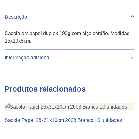
Descrição
Sacola em papel duplex 190g com alça cordão. Medidas
15x19x8cm.
Informação adicional
Peso
230 g
Produtos relacionados
Largura
15
Altura
19
Sacola Papel 26x31x10cm 2003 Branco 10 unidades
KIT 10 UNIDADES
Comprimento
8
Cor
Vermelho