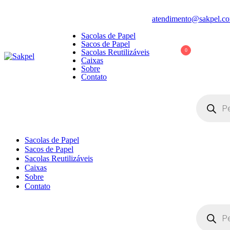
Pular
atendimento@sakpel.co
para
Sacolas de Papel
conteúdo
Sacos de Papel
0
Sacolas Reutilizáveis
Caixas
Sobre
Sakpel
Sacolas, Sacos e Caixas de Papel e Reutilizáveis
Contato
Pesquisar
produtos
Sacolas de Papel
Sacos de Papel
Sacolas Reutilizáveis
Caixas
Sobre
Contato
Pesquisar
produtos