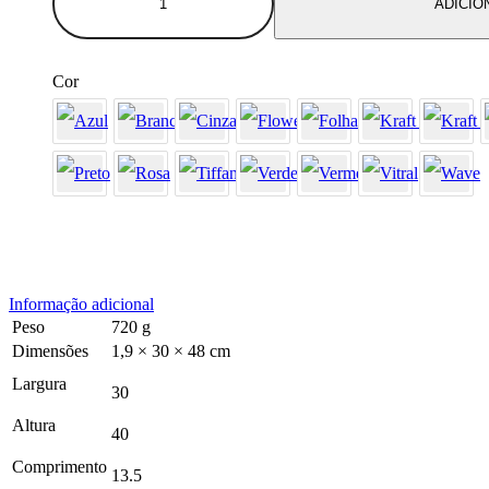
ADICIO
30x40x13,5cm
2005
Kraft
Tiffany
Cor
10
unidades
quantidade
Informação adicional
Peso
720 g
Dimensões
1,9 × 30 × 48 cm
Largura
30
Altura
40
Comprimento
13.5