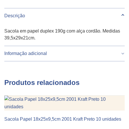
Descrição
Sacola em papel duplex 190g com alça cordão. Medidas
39,5x29x21cm.
Informação adicional
Peso
670 g
Produtos relacionados
Largura
39.5
Altura
29
Comprimento
12
Sacola Papel 18x25x9,5cm 2001 Kraft Preto 10 unidades
KIT 10 UNIDADES
Cor
Cinza