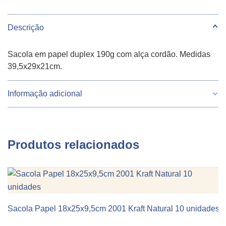
Descrição
Sacola em papel duplex 190g com alça cordão. Medidas
39,5x29x21cm.
Informação adicional
Peso
670 g
Produtos relacionados
Largura
39.5
Altura
29
Comprimento
12
Sacola Papel 18x25x9,5cm 2001 Kraft Natural 10 unidades
KIT 10 UNIDADES
Cor
Preto